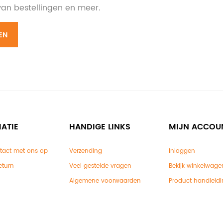
 van bestellingen en meer.
EN
ATIE
HANDIGE LINKS
MIJN ACCOU
tact met ons op
Verzending
Inloggen
eturn
Veel gestelde vragen
Bekijk winkelwage
Algemene voorwaarden
Product handleid