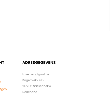
NT
ADRESGEGEVENS
Laserpengigant.be
Kagerplein 415
n
2172EG Sassenheim
ingen
Nederland