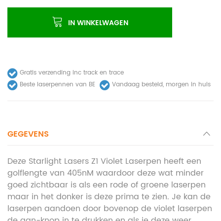
IN WINKELWAGEN
Gratis verzending inc track en trace
Beste laserpennen van BE
Vandaag besteld, morgen in huis
GEGEVENS
Deze Starlight Lasers Z1 Violet Laserpen heeft een
golflengte van 405nM waardoor deze wat minder
goed zichtbaar is als een rode of groene laserpen
maar in het donker is deze prima te zien. Je kan de
laserpen aandoen door bovenop de violet laserpen
de aan-knop in te drukken en als je deze weer